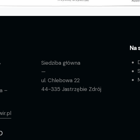
Na 
Siedziba główna
y
—
ul. Chlebowa 22
44-335 Jastrzębie Zdrój
a –
ir.pl
0