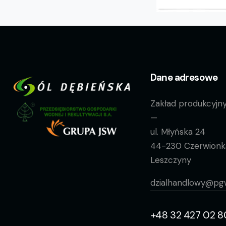
Dane adresowe
Zakład produkcyjn
—
ul. Młyńska 24
44-230 Czerwionk
Leszczyny
dzialhandlowy@pgw
+48 32 427 02 8