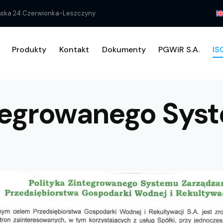
yńska 24 Czerwionka-Leszczyny
Produkty
Kontakt
Dokumenty
PGWiR S.A.
IS
O firmie
Produkty
Kontakt
Dok
ntegrowanego Sys