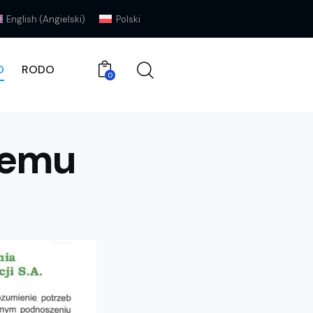
English
(
Angielski
)
Polski
O
RODO
0
umenty
PGWiR S.A.
ISO
RODO
0
temu